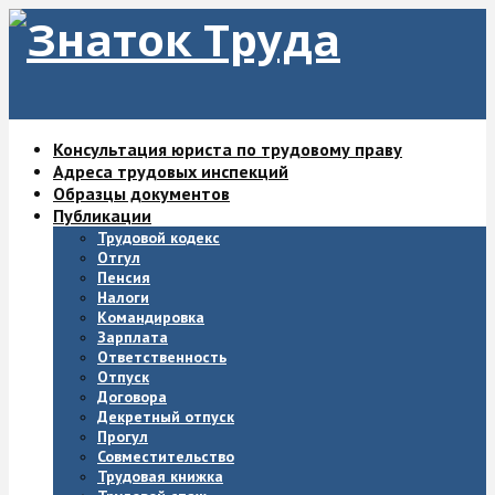
Консультация юриста по трудовому праву
Адреса трудовых инспекций
Образцы документов
Публикации
Трудовой кодекс
Отгул
Пенсия
Налоги
Командировка
Зарплата
Ответственность
Отпуск
Договора
Декретный отпуск
Прогул
Совместительство
Трудовая книжка