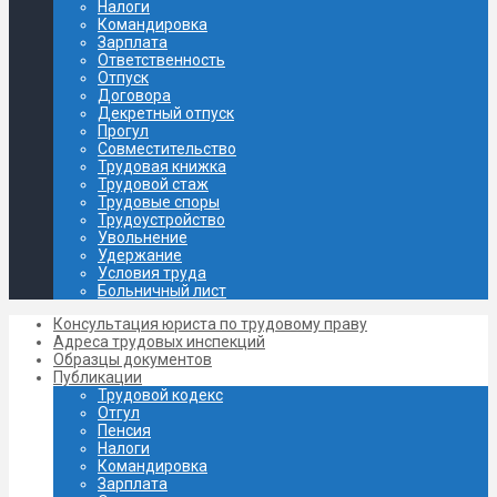
Налоги
Командировка
Зарплата
Ответственность
Отпуск
Договора
Декретный отпуск
Прогул
Совместительство
Трудовая книжка
Трудовой стаж
Трудовые споры
Трудоустройство
Увольнение
Удержание
Условия труда
Больничный лист
Консультация юриста по трудовому праву
Адреса трудовых инспекций
Образцы документов
Публикации
Трудовой кодекс
Отгул
Пенсия
Налоги
Командировка
Зарплата