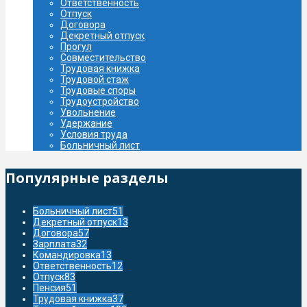
Ответственность
Отпуск
Договора
Декретный отпуск
Прогул
Совместительство
Трудовая книжка
Трудовой стаж
Трудовые споры
Трудоустройство
Увольнение
Удержание
Условия труда
Больничный лист
Популярные разделы
Больничный лист
51
Декретный отпуск
13
Договора
57
Зарплата
32
Командировка
13
Ответственность
12
Отпуск
83
Пенсия
51
Трудовая книжка
37