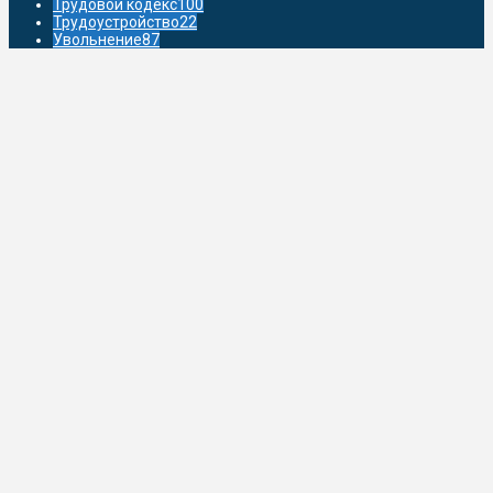
Трудовой кодекс
100
Трудоустройство
22
Увольнение
87