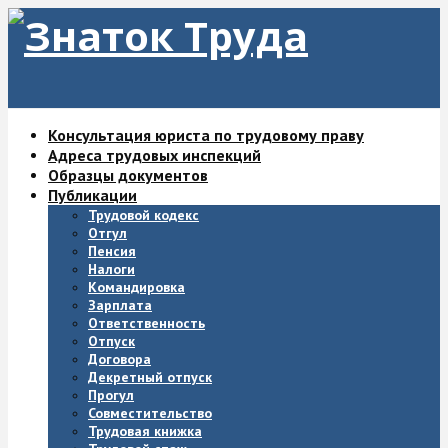
Консультация юриста по трудовому праву
Адреса трудовых инспекций
Образцы документов
Публикации
Трудовой кодекс
Отгул
Пенсия
Налоги
Командировка
Зарплата
Ответственность
Отпуск
Договора
Декретный отпуск
Прогул
Совместительство
Трудовая книжка