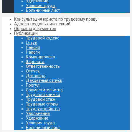
Удержание
Условия труда
Больничный лист
Консультация юриста по трудовому праву
Адреса трудовых инспекций
Образцы документов
Публикации
Трудовой кодекс
Отгул
Пенсия
Налоги
Командировка
Зарплата
Ответственность
Отпуск
Договора
Декретный отпуск
Прогул
Совместительство
Трудовая книжка
Трудовой стаж
Трудовые споры
Трудоустройство
Увольнение
Удержание
Условия труда
Больничный лист