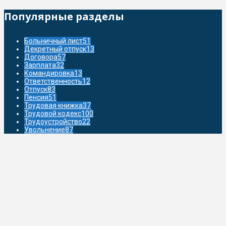
Популярные разделы
Больничный лист
51
Декретный отпуск
13
Договора
57
Зарплата
32
Командировка
13
Ответственность
12
Отпуск
83
Пенсия
51
Трудовая книжка
37
Трудовой кодекс
100
Трудоустройство
22
Увольнение
87