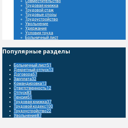
Совместительство
Трудовая книжка
Трудовой стаж
Трудовые споры
Трудоустройство
Увольнение
Удержание
Условия труда
Больничный лист
Популярные разделы
Больничный лист
51
Декретный отпуск
13
Договора
57
Зарплата
32
Командировка
13
Ответственность
12
Отпуск
83
Пенсия
51
Трудовая книжка
37
Трудовой кодекс
100
Трудоустройство
22
Увольнение
87