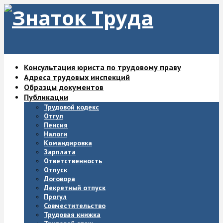
Консультация юриста по трудовому праву
Адреса трудовых инспекций
Образцы документов
Публикации
Трудовой кодекс
Отгул
Пенсия
Налоги
Командировка
Зарплата
Ответственность
Отпуск
Договора
Декретный отпуск
Прогул
Совместительство
Трудовая книжка