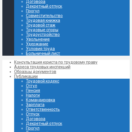
Договора
Декретный отпуск
Прогул
Совместительство
Трудовая книжка
Трудовой стаж
Трудовые споры
Трудоустройство
Увольнение
Удержание
Условия труда
Больничный лист
Консультация юриста по трудовому праву
Адреса трудовых инспекций
Образцы документов
Публикации
Трудовой кодекс
Отгул
Пенсия
Налоги
Командировка
Зарплата
Ответственность
Отпуск
Договора
Декретный отпуск
Прогул