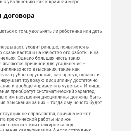
ть к увольнению как к крайней мере.
 договора
маться о том, увольнять ли работника или дать
паздывает, уходит раньше, появляется в
 сказывается и на качестве его работы, и на
нельзя. Однако большая часть таких
не являются причиной для увольнения –
циплинарного взыскания, такие как
ь за грубое нарушение, как прогул, однако, и
к нарушает трудовую дисциплину достаточно
ание и вообще «привести в чувство». И лишь
шения приобретут систематический характер,
енные им нарушения дисциплины должны быть
я взысканий за них – тогда ему нечего будет
отрудник не справляется, причина может
ыта практической работы или же
учае поможет или стажировка под
вышения квалификации. А если сотрудник