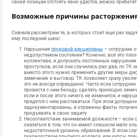
своей позиции отстоять явно удастся, можно прибега
Возможные причины расторжения
Сначала рассмотрим те, в которых стоит ещё раз заду
ему последний шанс:
Нарушения
трудовой дисциплины
– сотрудник о
недопустимом состоянии? Конечно, всё это плохо
коллективе, и допускать постоянные нарушения 
проступков, если они случились раз-два, по ТК 
вместо этого нужно применить другие меры дис
замечание и выговор. ТК позволяет сразу уволит
это не всегда оправданно. Часто если сотрудни
провести с ним беседу, сделать прилюдно замеч
если и после этого ничего не изменится, и нару
придётся с ним расставаться. При этом допущ
задокументированы, и отражены факты получени
предъявить в свою защиту.
Несоответствие занимаемой должности – если с
оказаться в том, что он имеет слишком мало оп
недостаточный уровень образования. В этом сл
руководством опытного коллеги, или курсы по