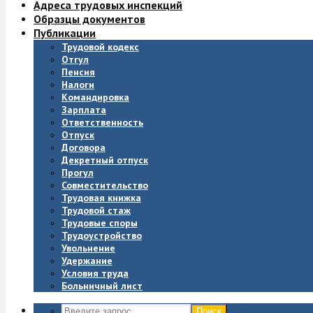
Адреса трудовых инспекций
Образцы документов
Публикации
Трудовой кодекс
Отгул
Пенсия
Налоги
Командировка
Зарплата
Ответственность
Отпуск
Договора
Декретный отпуск
Прогул
Совместительство
Трудовая книжка
Трудовой стаж
Трудовые споры
Трудоустройство
Увольнение
Удержание
Условия труда
Больничный лист
Поиск