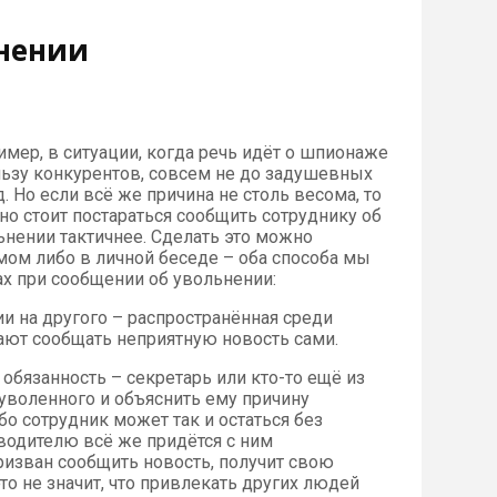
ьнении
имер, в ситуации, когда речь идёт о шпионаже
льзу конкурентов, совсем не до задушевных
. Но если всё же причина не столь весома, то
но стоит постараться сообщить сотруднику об
ьнении тактичнее. Сделать это можно
мом либо в личной беседе – оба способа мы
ах при сообщении об увольнении:
 на другого – распространённая среди
ают сообщать неприятную новость сами.
 обязанность – секретарь или кто-то ещё из
уволенного и объяснить ему причину
бо сотрудник может так и остаться без
водителю всё же придётся с ним
ризван сообщить новость, получит свою
то не значит, что привлекать других людей