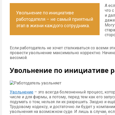
А есл
что 
Увольнение по инициативе
и да
работодателя – не самый приятный
даже
Могу
этап в жизни каждого сотрудника.
стар
стор
Если работодатель не хочет сталкиваться со всеми эт
провести увольнение максимально корректно. Начина
весомой.
Увольнение по инициативе р
Увольнение
– это всегда болезненный процесс, кото
числе и для фирмы, а потому, перед тем как его запу
подумать о том, нельзя ли их разрешить. Заодно и ещ
Трудовому кодексу, и достаточно ли будет у компани
увольнения на возможном суде. И лишь в случае, ес