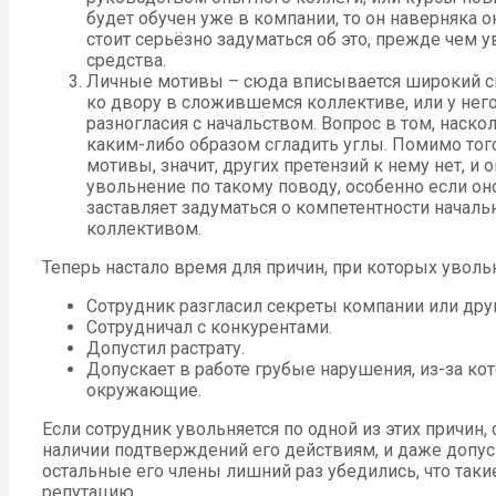
будет обучен уже в компании, то он наверняка 
стоит серьёзно задуматься об это, прежде чем у
средства.
Личные мотивы – сюда вписывается широкий сп
ко двору в сложившемся коллективе, или у него
разногласия с начальством. Вопрос в том, наскол
каким-либо образом сгладить углы. Помимо тог
мотивы, значит, других претензий к нему нет, и
увольнение по такому поводу, особенно если оно
заставляет задуматься о компетентности начальн
коллективом.
Теперь настало время для причин, при которых увол
Сотрудник разгласил секреты компании или др
Сотрудничал с конкурентами.
Допустил растрату.
Допускает в работе грубые нарушения, из-за кот
окружающие.
Если сотрудник увольняется по одной из этих причин,
наличии подтверждений его действиям, и даже допус
остальные его члены лишний раз убедились, что таки
репутацию.