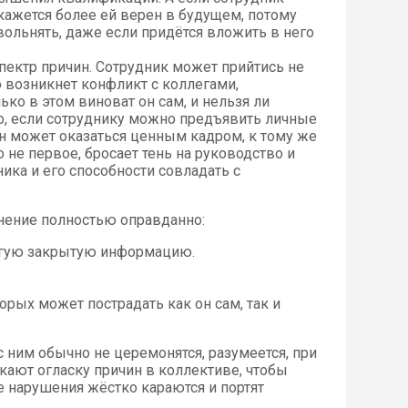
окажется более ей верен в будущем, потому
вольнять, даже если придётся вложить в него
ектр причин. Сотрудник может прийтись не
 возникнет конфликт с коллегами,
ько в этом виноват он сам, и нельзя ли
о, если сотруднику можно предъявить личные
 он может оказаться ценным кадром, к тому же
 не первое, бросает тень на руководство и
ика и его способности совладать с
ьнение полностью оправданно:
угую закрытую информацию.
орых может пострадать как он сам, так и
 с ним обычно не церемонятся, разумеется, при
кают огласку причин в коллективе, чтобы
е нарушения жёстко караются и портят