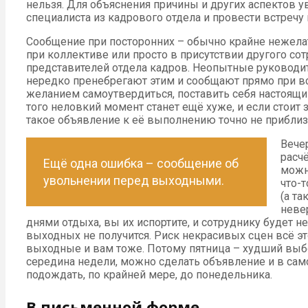
нельзя. Для объяснения причины и других аспектов 
специалиста из кадрового отдела и провести встречу
Сообщение при посторонних – обычно крайне нежела
при коллективе или просто в присутствии другого с
представителей отдела кадров. Неопытные руководите
нередко пренебрегают этим и сообщают прямо при вс
желанием самоутвердиться, поставить себя настоящи
того неловкий момент станет ещё хуже, и если стоит 
такое объявление к её выполнению точно не приблиз
Вече
расч
Ещё одна ошибка – сообщение об
можн
увольнении перед выходными.
что-т
(а та
неве
днями отдыха, вы их испортите, и сотруднику будет не
выходных не получится. Риск некрасивых сцен всё эт
выходные и вам тоже. Потому пятница – худший выб
середина недели, можно сделать объявление и в самом
подождать, по крайней мере, до понедельника.
В письменной форме