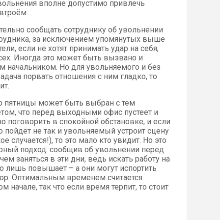
увольнения вполне допустимо привлечь
 втроём.
тельно сообщать сотруднику об увольнении
отрудника, за исключением упомянутых выше
ли, если не хотят принимать удар на себя,
ех. Иногда это может быть вызвано и
м начальником. Но для увольняемого и без
задача порвать отношения с ним гладко, то
ит.
р пятницы может быть выбран с тем
ётом, что перед выходными офис пустеет и
о поговорить в спокойной обстановке, и если
о пойдёт не так и увольняемый устроит сцену
кое случается!), то это мало кто увидит. Но это
рный подход: сообщив об увольнении перед
чем заняться в эти дни, ведь искать работу на
о лишь повышает – а они могут испортить
ор. Оптимальным временем считается
 начале, так что если время терпит, то стоит