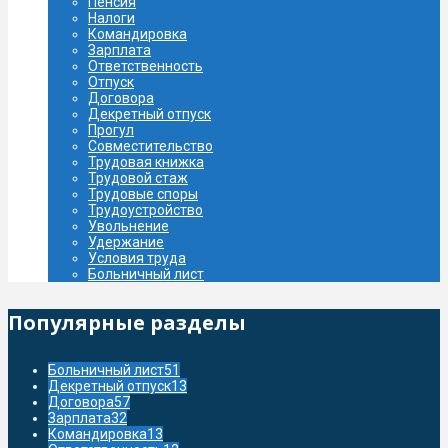
Пенсия
Налоги
Командировка
Зарплата
Ответственность
Отпуск
Договора
Декретный отпуск
Прогул
Совместительство
Трудовая книжка
Трудовой стаж
Трудовые споры
Трудоустройство
Увольнение
Удержание
Условия труда
Больничный лист
Популярные разделы
Больничный лист
51
Декретный отпуск
13
Договора
57
Зарплата
32
Командировка
13