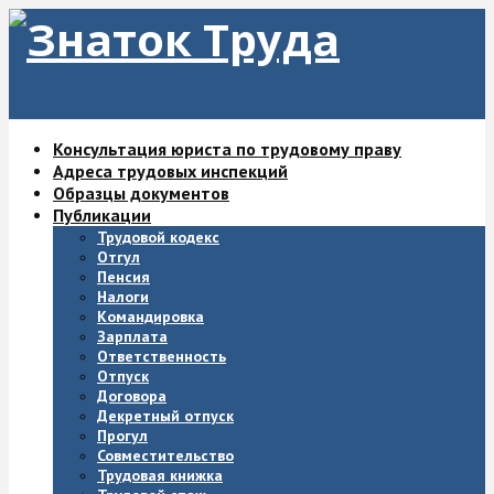
Консультация юриста по трудовому праву
Адреса трудовых инспекций
Образцы документов
Публикации
Трудовой кодекс
Отгул
Пенсия
Налоги
Командировка
Зарплата
Ответственность
Отпуск
Договора
Декретный отпуск
Прогул
Совместительство
Трудовая книжка