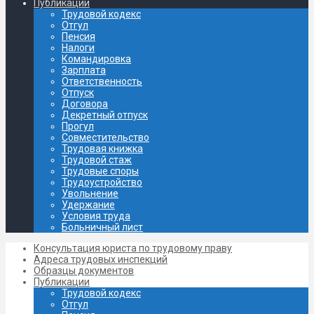
Публикации
Трудовой кодекс
Отгул
Пенсия
Налоги
Командировка
Зарплата
Ответственность
Отпуск
Договора
Декретный отпуск
Прогул
Совместительство
Трудовая книжка
Трудовой стаж
Трудовые споры
Трудоустройство
Увольнение
Удержание
Условия труда
Больничный лист
Консультация юриста по трудовому праву
Адреса трудовых инспекций
Образцы документов
Публикации
Трудовой кодекс
Отгул